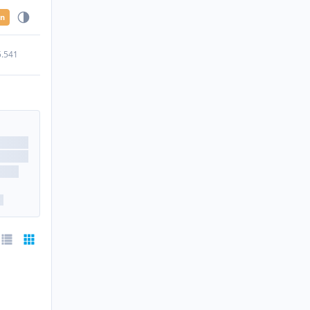
en
5.541