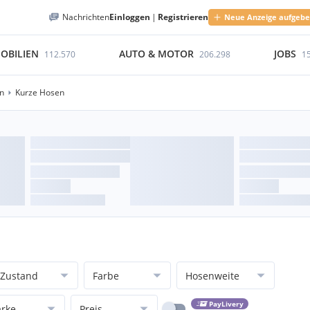
Nachrichten
Einloggen
|
Registrieren
Neue Anzeige aufgeb
OBILIEN
AUTO & MOTOR
JOBS
112.570
206.298
1
n
Kurze Hosen
Zustand
Farbe
Hosenweite
PayLivery
rke
Preis