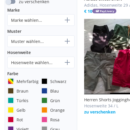
zu verschenken
Adidas, Hosenweite 29 
Marke
€ 10
PayLivery
Marke wählen...
Muster
Muster wählen...
Hosenweite
Hosenweite wählen...
Farbe
Mehrfarbig
Schwarz
Braun
Blau
Herren Shorts Joggingh
Türkis
Grün
Größe L/ XL
Hosenweite 34 / L
Gelb
Orange
zu verschenken
Rot
Rosa
Violett
Grau