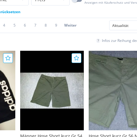
Anzeigen mit Käuferschutz und Ver
zurücksetzen
4
5
6
7
8
9
Weiter
Infos zur Reihung d
Männer Hose Short kurz Gr.54
Hose Short kurz Gr.56 