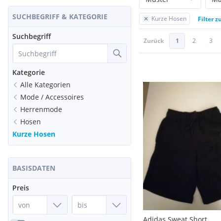
SUCHBEGRIFF & KATEGORIE
Kurze Hosen
Filter 
Suchbegriff
Zurück
1
2
3
Kategorie
Alle Kategorien
Mode / Accessoires
Herrenmode
Hosen
Kurze Hosen
BASISDATEN
Preis
Adidas Sweat Short