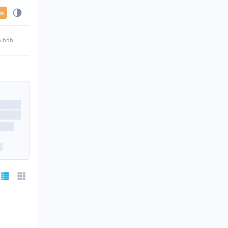
en
5.656