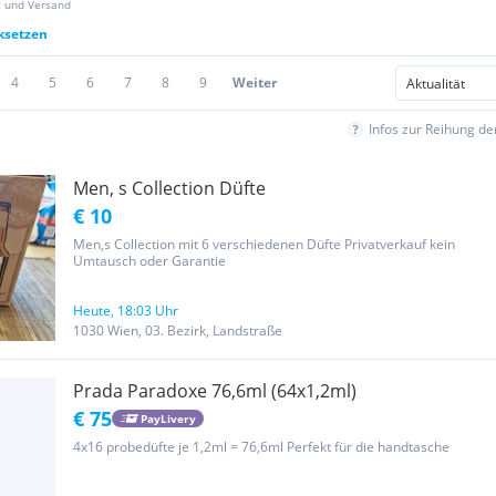
z und Versand
cksetzen
4
5
6
7
8
9
Weiter
Infos zur Reihung d
Men, s Collection Düfte
€ 10
Men,s Collection mit 6 verschiedenen Düfte Privatverkauf kein
Umtausch oder Garantie
Heute, 18:03 Uhr
1030 Wien, 03. Bezirk, Landstraße
Prada Paradoxe 76,6ml (64x1,2ml)
€ 75
PayLivery
4x16 probedüfte je 1,2ml = 76,6ml Perfekt für die handtasche