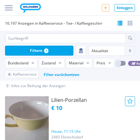
Einloggen
16.197 Anzeigen in Kaffeeservice - Tee- / Kaffeegeschirr
Filtern
1
Bundesland
Zustand
Material
Preis
Pa
Kaffeeservice
Filter zurücksetzen
Infos zur Reihung der Anzeigen
Lilien-Porzellan
€ 10
Heute, 11:15 Uhr
2483 Ebreichsdorf