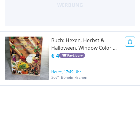
Buch: Hexen, Herbst &
Halloween, Window Color mit
Vorlagen
€ 4
PayLivery
Heute, 17:49 Uhr
3071 Böheimkirchen