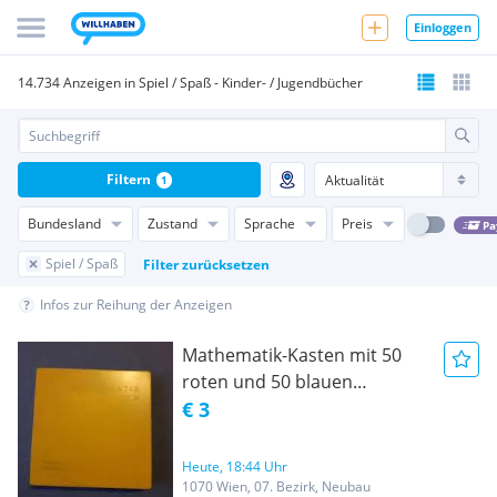
Einloggen
14.734 Anzeigen in Spiel / Spaß - Kinder- / Jugendbücher
Filtern
1
Bundesland
Zustand
Sprache
Preis
Pa
Spiel / Spaß
Filter zurücksetzen
Infos zur Reihung der Anzeigen
Mathematik-Kasten mit 50
roten und 50 blauen
Quadraten aus Holz
€ 3
Heute, 18:44 Uhr
1070 Wien, 07. Bezirk, Neubau