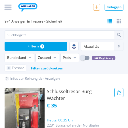
Einloggen
974 Anzeigen in Tresore - Sicherheit
Filtern
1
Bundesland
Zustand
Preis
PayLivery
Tresore
Filter zurücksetzen
Infos zur Reihung der Anzeigen
Schlüsseltresor Burg
Wächter
€ 35
Heute, 00:35 Uhr
2231 Strasshof an der Nordbahn