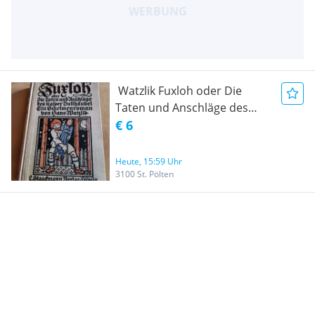
Watzlik Fuxloh oder Die
Taten und Anschläge des
Kasper Dullhäubel, Ein
€ 6
Schelmenroman
Heute, 15:59 Uhr
3100 St. Pölten