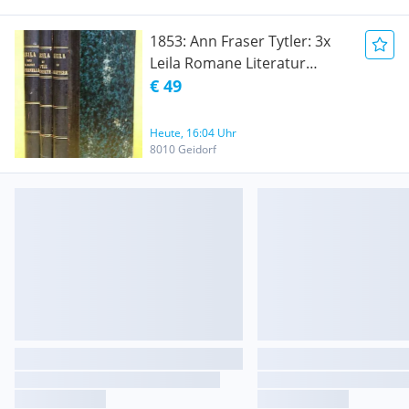
1853: Ann Fraser Tytler: 3x
Leila Romane Literatur
Halbledereinband
€ 49
Heute, 16:04 Uhr
8010 Geidorf