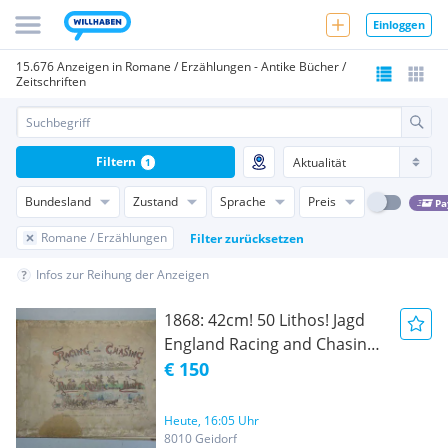
Einloggen
15.676 Anzeigen in Romane / Erzählungen - Antike Bücher /
Zeitschriften
Filtern
1
Bundesland
Zustand
Sprache
Preis
Pa
Romane / Erzählungen
Filter zurücksetzen
Infos zur Reihung der Anzeigen
1868: 42cm! 50 Lithos! Jagd
England Racing and Chasing
the Road the River and the
€ 150
Hunt Lithographien
Abbildungen
Heute, 16:05 Uhr
8010 Geidorf