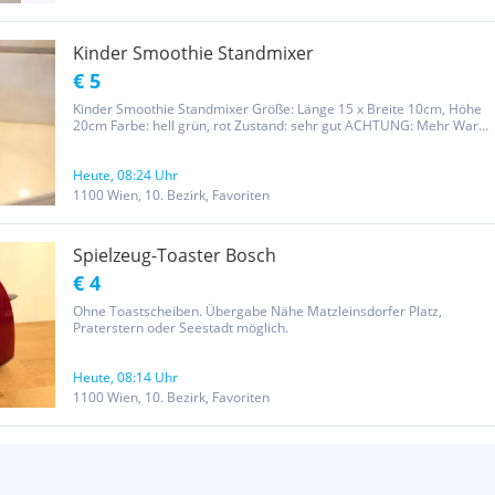
Kinder Smoothie Standmixer
€ 5
Kinder Smoothie Standmixer Größe: Länge 15 x Breite 10cm, Höhe
20cm Farbe: hell grün, rot Zustand: sehr gut ACHTUNG: Mehr Ware
von mir finden Sie, wenn Sie oberhalb vom Preis auf den Link
„Weitere Anzeigen von Martina“ klicken. Vielleicht ist ja noch...
Heute, 08:24 Uhr
1100 Wien, 10. Bezirk, Favoriten
Spielzeug-Toaster Bosch
€ 4
Ohne Toastscheiben. Übergabe Nähe Matzleinsdorfer Platz,
Praterstern oder Seestadt möglich.
Heute, 08:14 Uhr
1100 Wien, 10. Bezirk, Favoriten