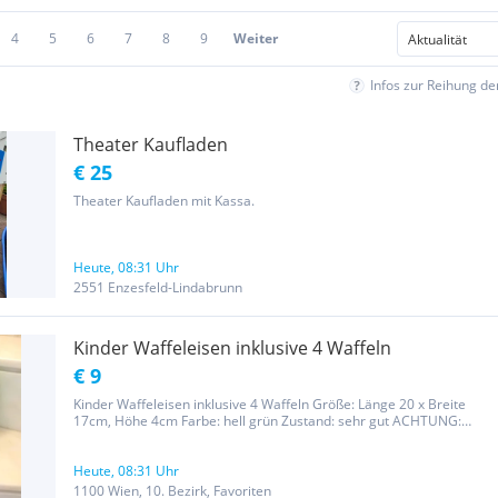
4
5
6
7
8
9
Weiter
Infos zur Reihung d
Theater Kaufladen
€ 25
Theater Kaufladen mit Kassa.
Heute, 08:31 Uhr
2551 Enzesfeld-Lindabrunn
Kinder Waffeleisen inklusive 4 Waffeln
€ 9
Kinder Waffeleisen inklusive 4 Waffeln Größe: Länge 20 x Breite
17cm, Höhe 4cm Farbe: hell grün Zustand: sehr gut ACHTUNG:
Mehr Ware von mir finden Sie, wenn Sie oberhalb vom Preis auf den
Link „Weitere Anzeigen von Martina“ klicken. Vielleicht ist ja...
Heute, 08:31 Uhr
1100 Wien, 10. Bezirk, Favoriten