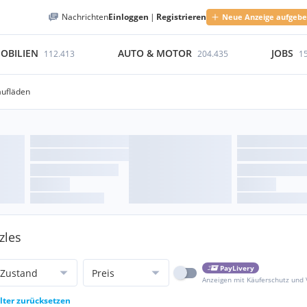
Nachrichten
Einloggen
|
Registrieren
Neue Anzeige aufgeb
OBILIEN
AUTO & MOTOR
JOBS
112.413
204.435
1
aufläden
zles
PayLivery
Zustand
Preis
Anzeigen mit Käuferschutz und
ilter zurücksetzen