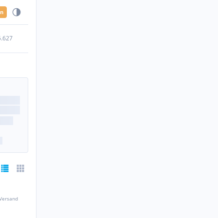
en
5.627
 Versand