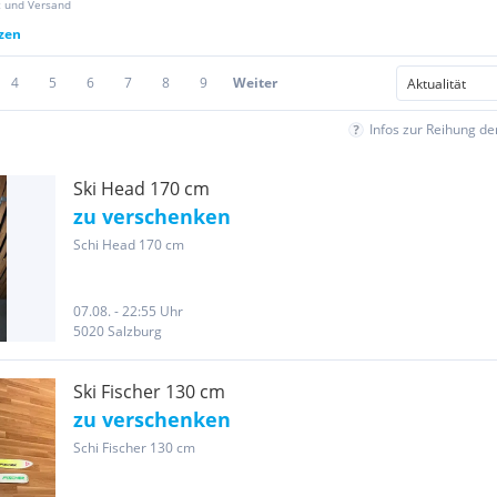
z und Versand
tzen
4
5
6
7
8
9
Weiter
Infos zur Reihung d
Ski Head 170 cm
zu verschenken
Schi Head 170 cm
07.08. - 22:55 Uhr
5020 Salzburg
Ski Fischer 130 cm
zu verschenken
Schi Fischer 130 cm