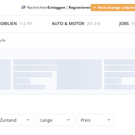
Nachrichten
Einloggen
|
Registrieren
Neue Anzeige aufgeb
OBILIEN
AUTO & MOTOR
JOBS
112.791
207.318
1
Schi
Zustand
Länge
Preis