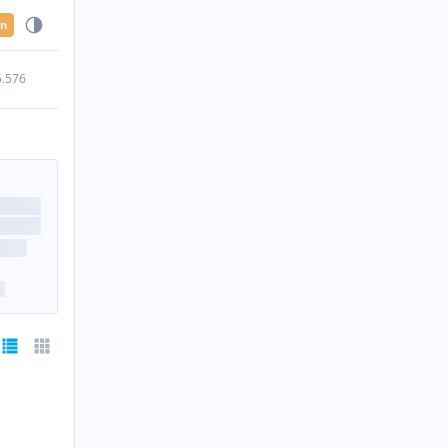
en
5.576