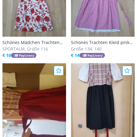
Schönes Mädchen Trachten
Schönes Trachten Kleid pink
Kleid rot Sportalm Kitzbühel
SPORTALM, Größe 116
Schrammel
Größe 134, 140
€ 10
€ 14
PayLivery
PayLivery