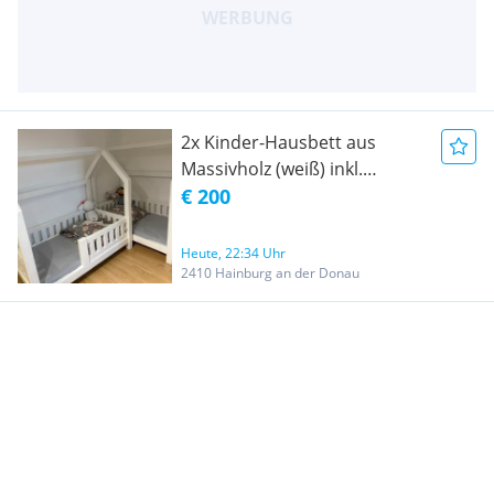
2x Kinder-Hausbett aus
Massivholz (weiß) inkl.
Matratzen & Lattenrost -
€ 200
sehr guter Zustand
Heute, 22:34 Uhr
2410 Hainburg an der Donau