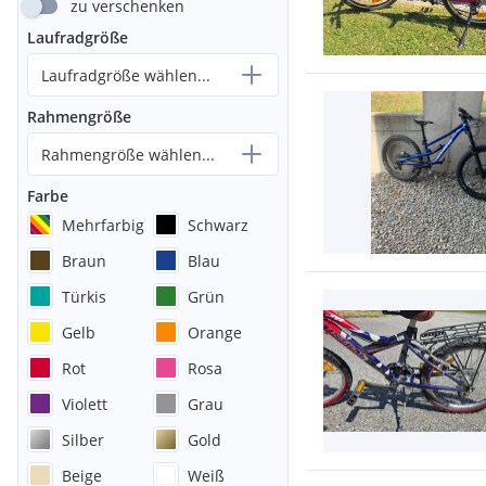
zu verschenken
Laufradgröße
Laufradgröße wählen...
Rahmengröße
Rahmengröße wählen...
Farbe
Mehrfarbig
Schwarz
Braun
Blau
Türkis
Grün
Gelb
Orange
Rot
Rosa
Violett
Grau
Silber
Gold
Beige
Weiß