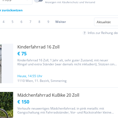
Anzeigen mit Käuferschutz und Versand
er zurücksetzen
4
5
6
7
8
9
Weiter
Infos zur Reihung d
Kinderfahrrad 16 Zoll
€ 75
Kinderfahrrad 16 Zoll, 1 Jahr alt, sehr guter Zustand, mit neuer
Klingel und extra Ständer (war damals nicht inkludiert), Stützen sind
noch vorhanden
Heute, 14:55 Uhr
1110 Wien, 11. Bezirk, Simmering
Mädchenfahrrad KuBike 20 Zoll
€ 150
Verkaufe neuwertiges Mädchenfahrrad. in pink metallic mit
Gangschaltung mit Fahrradständer, Vor- und Rückstrahler kleine
Abschürfung am Rahmen Kaufpreis war bei 500€