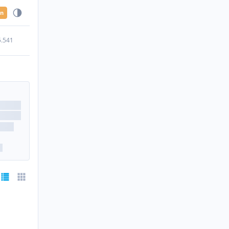
en
5.541