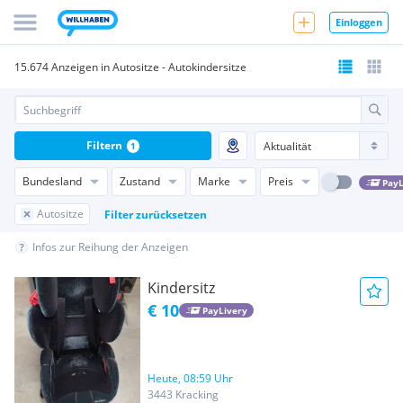
Einloggen
15.674 Anzeigen in Autositze - Autokindersitze
Filtern
1
Bundesland
Zustand
Marke
Preis
PayL
Autositze
Filter zurücksetzen
Infos zur Reihung der Anzeigen
Kindersitz
€ 10
PayLivery
Heute, 08:59 Uhr
3443 Kracking