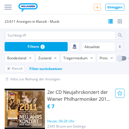
Einloggen
23.611 Anzeigen in Klassik - Musik
Filtern
1
Bundesland
Zustand
Trägermedium
Preis
Klassik
Filter zurücksetzen
Infos zur Reihung der Anzeigen
2er CD Neujahrskonzert der
Wiener Philharmoniker 2011
NEU & originalverschweißt
€ 7
Heute, 06:26 Uhr
2345 Brunn am Gebirge