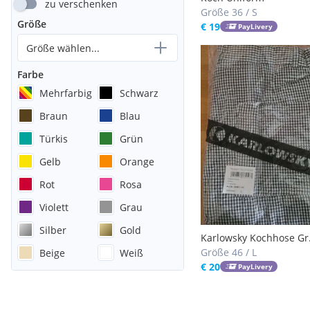
zu verschenken
Größe 36 / S
Größe
€ 19
PayLivery
Größe wählen...
Farbe
Mehrfarbig
Schwarz
Braun
Blau
Türkis
Grün
Gelb
Orange
Rot
Rosa
Violett
Grau
Silber
Gold
Karlowsky Kochhose Gr.
Größe 46 / L
Beige
Weiß
€ 20
PayLivery