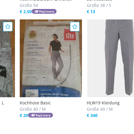
Kochen,
Größe 54
Größe 38 / S
€ 2,50
€ 13
PayLivery
 L
Kochhose Basic
HLW19 Kleidung
Größe 40 / M
Größe 40 / M
€ 20
€ 340
PayLivery