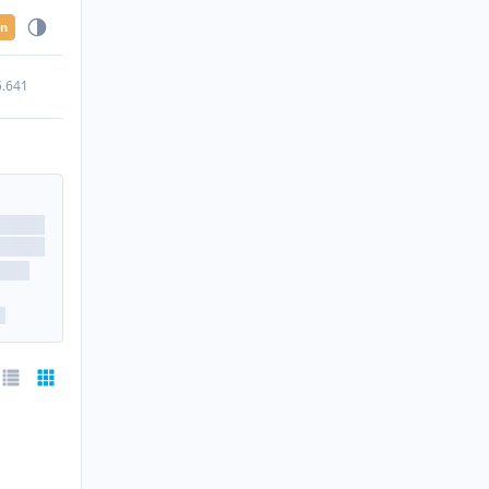
en
5.641