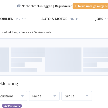
Nachrichten
Einloggen
|
Registrieren
Neue Anzeige aufgeb
OBILIEN
AUTO & MOTOR
JOBS
112.796
207.350
1
tsbekleidung
Service / Gastronomie
ekleidung
Zustand
Farbe
Größe
PayLivery