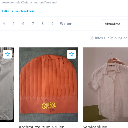
Anzeigen mit Käuferschutz und Versand
Filter zurücksetzen
4
5
6
7
8
9
Weiter
Infos zur Reihung d
Kochmütze, zum Grillen,
Servicebluse