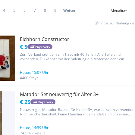
4
5
6
7
8
9
Weiter
Infos zur Reihung d
Eichhorn Constructor
€ 5
PayLivery
Zum Verkauf steht ein 2 in 1 Set mit 40 Teilen. Alle Teile sind
vorhanden. Du kannst mit der Anleitung ein Motorrad oder ein
Flugzeug bauen. Alter: 3+ Die Schachtel ist etwas beschädigt.
Heute, 15:07 Uhr
4400 Steyr
Matador Set neuwertig für Alter 3+
€ 25
PayLivery
Neuwertiges Matador-Bauset für Kinder 3+, wurde kaum verwendet
Nichtraucherhaushalt, keine Haustiere! Es handelt sich um einen
Privatverkauf, daher keine Rücknahme, keine Garantie und keine
Gewährleistung!
Heute, 14:59 Uhr
7423 Pinkafeld