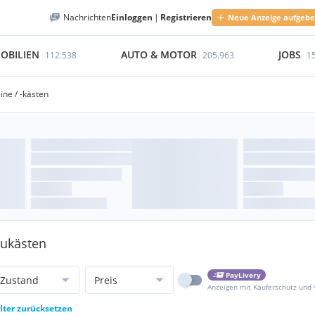
Nachrichten
Einloggen
|
Registrieren
Neue Anzeige aufgeb
OBILIEN
AUTO & MOTOR
JOBS
112.538
205.963
1
ine / -kästen
aukästen
PayLivery
Zustand
Preis
Anzeigen mit Käuferschutz und
ilter zurücksetzen