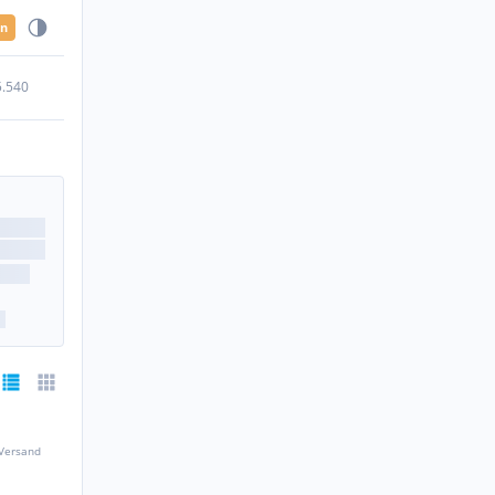
en
5.540
 Versand