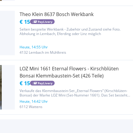
Theo Klein 8637 Bosch Werkbank
€ 15
PayLivery
Selten bespielte Werkbank - Zubehör und Zustand siehe Foto.
Abholung in Lembach, Eferding oder Linz möglich
Heute, 14:55 Uhr
4132 Lembach im Mühlkreis
LOZ Mini 1661 Eternal Flowers - Kirschblüten
Bonsai Klemmbaustein-Set (426 Teile)
€ 15
PayLivery
Verkaufe das Klemmbaustein-Set „Eternal Flowers“ (Kirschblüten-
Bonsai) der Marke LOZ Mini (Set-Nummer 1661). Das Set besteht
aus 426 Teilen im Mini-Format und stellt einen Kirschblütenbaum in
Heute, 14:42 Uhr
einer dekorativen Schale dar. Neu und unbenutzt Privatverkauf
6112 Wattens