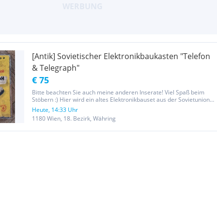
[Antik] Sovietischer Elektronikbaukasten "Telefon
& Telegraph"
€ 75
Bitte beachten Sie auch meine anderen Inserate! Viel Spaß beim
Stöbern :) Hier wird ein altes Elektronikbauset aus der Sovietunion
mit Bedienungsanleitung angeboten. Laut Übersetzung handelt es
Heute, 14:33 Uhr
sich hierbei um einen Telegraphen sowie um ein Telefon. Den...
1180 Wien, 18. Bezirk, Währing