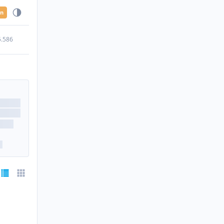
en
5.586