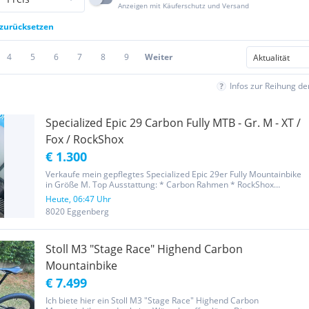
Anzeigen mit Käuferschutz und Versand
 zurücksetzen
4
5
6
7
8
9
Weiter
Infos zur Reihung d
Specialized Epic 29 Carbon Fully MTB - Gr. M - XT /
Fox / RockShox
€ 1.300
Verkaufe mein gepflegtes Specialized Epic 29er Fully Mountainbike
in Größe M. Top Ausstattung: * Carbon Rahmen * RockShox
Federgabel * Fox Float Dämpfer / Brain * Shimano XT Komponenten
Heute, 06:47 Uhr
* Hydraulische Scheibenbremsen * Dropper Post
8020 Eggenberg
Stoll M3 "Stage Race" Highend Carbon
Mountainbike
€ 7.499
Ich biete hier ein Stoll M3 "Stage Race" Highend Carbon