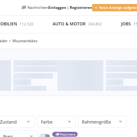
Nachrichten
Einloggen
|
Registrieren
Neue Anzeige aufgeb
OBILIEN
AUTO & MOTOR
JOBS
112.520
204.802
1
räder
Mountainbikes
Zustand
Farbe
Rahmengröße
PayLivery
Preis