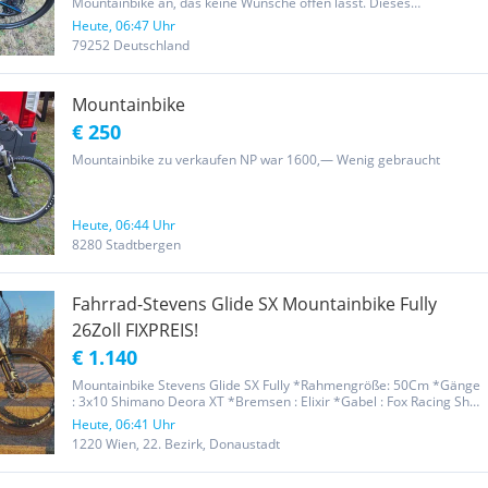
Mountainbike an, das keine Wünsche offen lässt. Dieses
Mountainbike ist perfekt für alle Vorhaben von lockeren Touren in
Heute, 06:47 Uhr
flachem Terrain, bis hin zu anspruchsvollen Trails. * Leichter
79252 Deutschland
Carbonrahmen...
Mountainbike
€ 250
Mountainbike zu verkaufen NP war 1600,— Wenig gebraucht
Heute, 06:44 Uhr
8280 Stadtbergen
Fahrrad-Stevens Glide SX Mountainbike Fully
26Zoll FIXPREIS!
€ 1.140
Mountainbike Stevens Glide SX Fully *Rahmengröße: 50Cm *Gänge
: 3x10 Shimano Deora XT *Bremsen : Elixir *Gabel : Fox Racing Shox
*Dämpfer : Fox Performance Series FLOAT RP2 *Lenker : Scorpo
Heute, 06:41 Uhr
*Sattel : Rock Shox Verstellbar von dem Lenker *Felge : EASTON...
1220 Wien, 22. Bezirk, Donaustadt