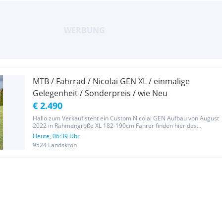
MTB / Fahrrad / Nicolai GEN XL / einmalige
Gelegenheit / Sonderpreis / wie Neu
€ 2.490
Hallo zum Verkauf steht ein Custom Nicolai GEN Aufbau von August
2022 in Rahmengröße XL 182-190cm Fahrer finden hier das
perfekte Enduro Hardtail. Das Rad wurde 3 mal gefahren. Stand
Heute, 06:39 Uhr
jetzt 2 Jahre in der Garage.Reifen Neu. Absolute Top Ausstattung....
9524 Landskron