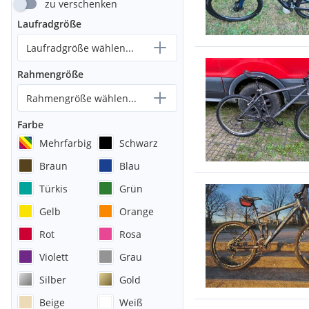
zu verschenken
Laufradgröße
Laufradgröße wählen...
Rahmengröße
Rahmengröße wählen...
Farbe
Mehrfarbig
Schwarz
Braun
Blau
Türkis
Grün
Gelb
Orange
Rot
Rosa
Violett
Grau
Silber
Gold
Beige
Weiß