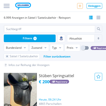
Einloggen
6.999 Anzeigen in Sättel / Sattelzubehör - Reitsport
Filtern
1
Bundesland
Zustand
Typ
Preis
PayLive
Sättel / Sattelzubehör
Filter zurücksetzen
Infos zur Reihung der Anzeigen
Stüben Springsattel
€ 200
PayLivery
Heute, 06:24 Uhr
4865 Parschallen