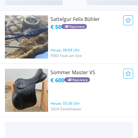
Sattelgur Felix Bühler
€ 50
PayLivery
Heute, 06:04 Uhr
9583 Faak am See
Sommer Master VS
€ 600
PayLivery
Heute, 05:36 Uhr
3424 Zeiselmauer