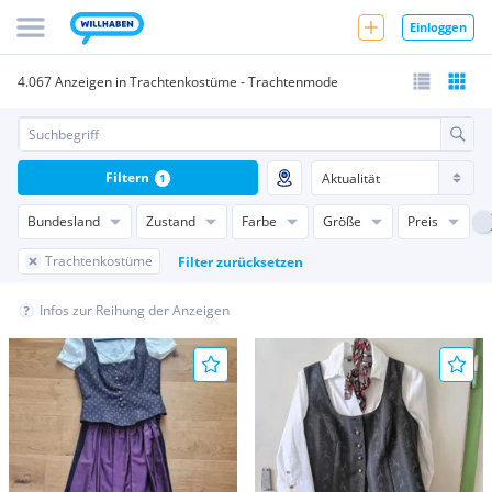
Einloggen
4.067 Anzeigen in Trachtenkostüme - Trachtenmode
Filtern
1
Bundesland
Zustand
Farbe
Größe
Preis
Trachtenkostüme
Filter zurücksetzen
Infos zur Reihung der Anzeigen