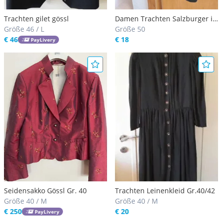
Trachten gilet gössl
Damen Trachten Salzburger in
Größe 46 / L
Größe 50
Größe 50
€ 46
€ 18
PayLivery
Seidensakko Gössl Gr. 40
Trachten Leinenkleid Gr.40/42
Größe 40 / M
Größe 40 / M
€ 250
€ 20
PayLivery