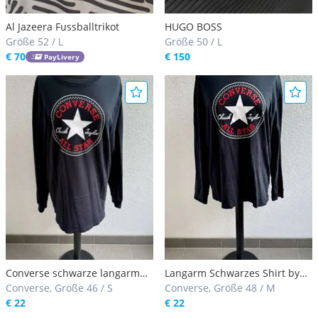
Al Jazeera Fussballtrikot
HUGO BOSS
Größe 52 / L
Größe 50 / L
€ 70
€ 150
PayLivery
Converse schwarze langarm
Langarm Schwarzes Shirt by
Shirt M
Converse, Größe 46 / S
Converse M
Converse, Größe 48 / M
€ 22
€ 22