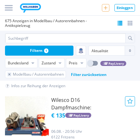
Einloggen
675 Anzeigen in Modellbau / Autorennbahnen -
Antikspielzeug
Filtern
1
Bundesland
Zustand
Preis
PayLivery
Modellbau / Autorennbahnen
Filter zurücksetzen
Infos zur Reihung der Anzeigen
Wilesco D16
Dampfmaschine:
€ 135
PayLivery
06.08. - 20:56 Uhr
6122 Fritzens