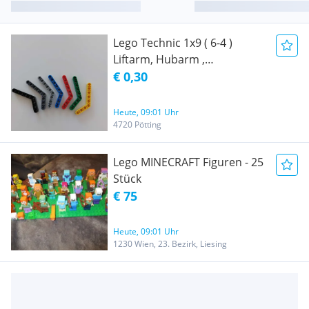
Lego Technic 1x9 ( 6-4 )
Liftarm, Hubarm ,
Lochbalken 6629 Gebogen /
€ 0,30
Technik 1 x 9 ( 6 - 4 ) Stange
Gebogen / Ersatzteile
Heute, 09:01 Uhr
4720 Pötting
Lego MINECRAFT Figuren - 25
Stück
€ 75
Heute, 09:01 Uhr
1230 Wien, 23. Bezirk, Liesing