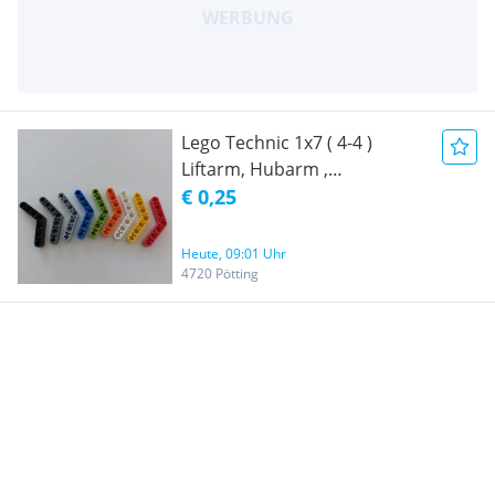
Lego Technic 1x7 ( 4-4 )
Liftarm, Hubarm ,
Lochbalken 32348 Gebogen /
€ 0,25
Technik 1 x 7 ( 4 - 4 ) Stange
Gebogen / Ersatzteile
Heute, 09:01 Uhr
4720 Pötting