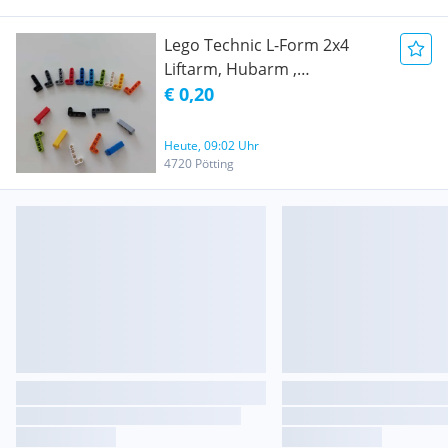
Lego Technic L-Form 2x4
Liftarm, Hubarm ,
Lochbalken 32140 / Technik
€ 0,20
2x4 L - Form / Ersatzteile
Heute, 09:02 Uhr
4720 Pötting