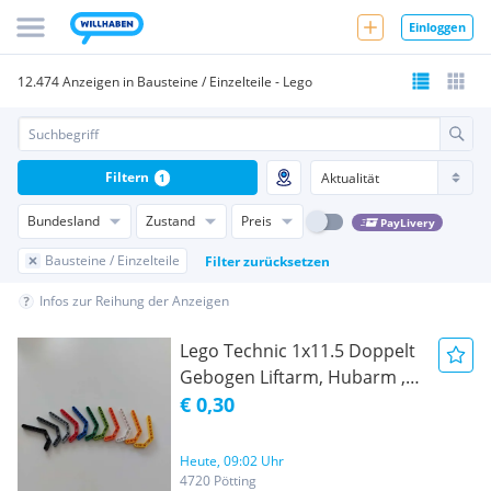
Einloggen
12.474 Anzeigen in Bausteine / Einzelteile - Lego
Filtern
1
Bundesland
Zustand
Preis
PayLivery
Bausteine / Einzelteile
Filter zurücksetzen
Infos zur Reihung der Anzeigen
Lego Technic 1x11.5 Doppelt
Gebogen Liftarm, Hubarm ,
Lochbalken 32009 / Technik 1
€ 0,30
x 11.5 Stange Gebogen /
Ersatzteile
Heute, 09:02 Uhr
4720 Pötting