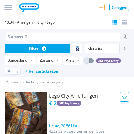
Einloggen
10.347 Anzeigen in City - Lego
Filtern
1
Bundesland
Zustand
Preis
PayLivery
City
Filter zurücksetzen
Infos zur Reihung der Anzeigen
Lego City Anleitungen
€ 2
PayLivery
Heute, 20:56 Uhr
4222 Sankt Georgen an der Gusen