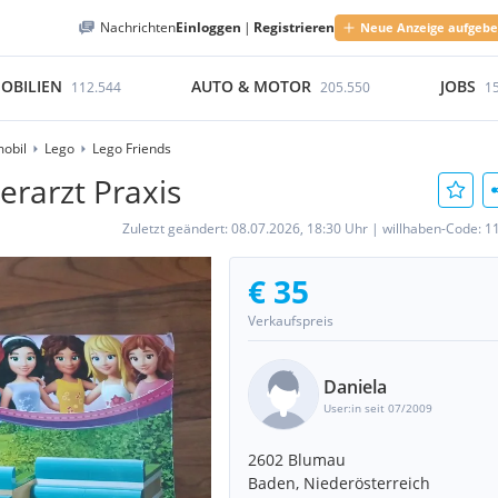
Nachrichten
Einloggen
|
Registrieren
Neue Anzeige aufgeb
OBILIEN
AUTO & MOTOR
JOBS
112.544
205.550
1
obil
Lego
Lego Friends
erarzt Praxis
Zuletzt geändert:
08.07.2026, 18:30 Uhr
|
willhaben-Code:
1
€ 35
Verkaufspreis
Daniela
User:in seit 07/2009
2602 Blumau
Baden, Niederösterreich