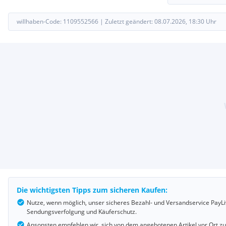
willhaben-Code:
1109552566
|
Zuletzt geändert:
08.07.2026, 18:30
Uhr
Die wichtigsten Tipps zum sicheren Kaufen:
Nutze, wenn möglich, unser sicheres Bezahl- und Versandservice PayLi
Sendungsverfolgung und Käuferschutz.
Ansonsten empfehlen wir, sich von dem angebotenen Artikel vor Ort z