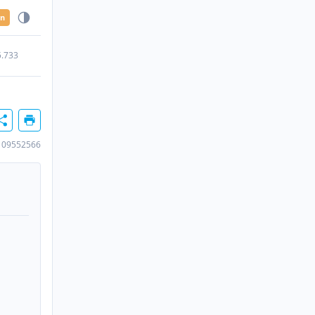
en
5.733
109552566