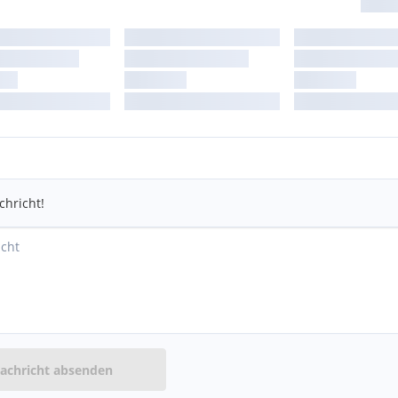
chricht!
achricht absenden