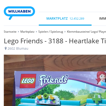
MARKTPLATZ
IMM
12.452.289
Startseite
Marktplatz
Spielen / Spielzeug
Klemmbausteine/ Lego/ Playm
Lego Friends - 3188 - Heartlake Ti
2602 Blumau