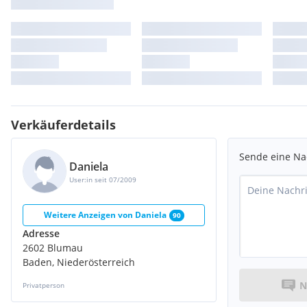
Verkäuferdetails
Sende eine Na
Daniela
User:in seit 07/2009
Weitere Anzeigen von
Daniela
90
Adresse
2602 Blumau
Baden, Niederösterreich
N
Privatperson