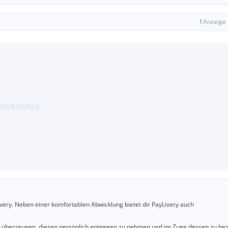
!
Anzeige
very. Neben einer komfortablen Abwicklung bietet dir PayLivery auch
u überzeugen, diesen persönlich entgegen zu nehmen und im Zuge dessen zu bez