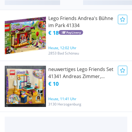
Lego Friends Andrea's Bühne
im Park 41334
€ 18
PayLivery
Heute, 12:02 Uhr
2853 Bad Schönau
neuwertiges Lego Friends Set
41341 Andreas Zimmer,
vollständig in OVP, Versand
€ 10
5,21 oder Abholung
Herzogenburg
Heute, 11:41 Uhr
3130 Herzogenburg