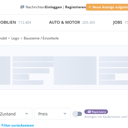
Nachrichten
Einloggen
|
Registrieren
Neue Anzeige aufgeb
OBILIEN
AUTO & MOTOR
JOBS
112.404
205.365
1
obil
Lego
Bausteine / Einzelteile
PayLivery
Zustand
Preis
Anzeigen mit Käuferschutz und
Filter zurücksetzen