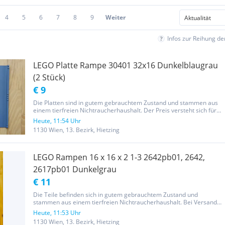
4
5
6
7
8
9
Weiter
Infos zur Reihung d
LEGO Platte Rampe 30401 32x16 Dunkelblaugrau
(2 Stück)
€ 9
Die Platten sind in gutem gebrauchtem Zustand und stammen aus
einem tierfreien Nichtraucherhaushalt. Der Preis versteht sich für
beide Platten zusammen. Bei Versand trägt der Käufer die
Heute, 11:54 Uhr
Versandkosten. Ich versende nach Vorkasse je nach Größe
1130 Wien, 13. Bezirk, Hietzing
innerhalb...
LEGO Rampen 16 x 16 x 2 1-3 2642pb01, 2642,
2617pb01 Dunkelgrau
€ 11
Die Teile befinden sich in gutem gebrauchtem Zustand und
stammen aus einem tierfreien Nichtraucherhaushalt. Bei Versand
trägt der Käufer die Versandkosten. Ich versende nach Vorkasse je
Heute, 11:53 Uhr
nach Größe innerhalb von 1-2 Werktagen nach Zahlungseingang.
1130 Wien, 13. Bezirk, Hietzing
Eine...