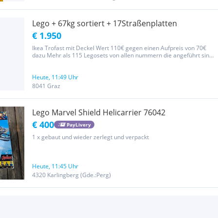
Lego + 67kg sortiert + 17Straßenplatten
€ 1.950
Ikea Trofast mit Deckel Wert 110€ gegen einen Aufpreis von 70€
dazu Mehr als 115 Legosets von allen nummern die angeführt sind
die Anleitung vorhanden Auch einiges an Lego aus den 90ern wo
leider nicht überall ein Plan dabei ist Warenwert von mehreren...
Heute, 11:49 Uhr
8041 Graz
Lego Marvel Shield Helicarrier 76042
€ 400
PayLivery
1 x gebaut und wieder zerlegt und verpackt
Heute, 11:45 Uhr
4320 Karlingberg (Gde.:Perg)