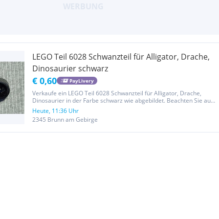
LEGO Teil 6028 Schwanzteil für Alligator, Drache,
Dinosaurier schwarz
€ 0,60
PayLivery
Verkaufe ein LEGO Teil 6028 Schwanzteil für Alligator, Drache,
Dinosaurier in der Farbe schwarz wie abgebildet. Beachten Sie auch
meine anderen Angebote. Privatverkauf, daher keine
Heute, 11:36 Uhr
Gewährleistung und kein Umtausch
2345 Brunn am Gebirge