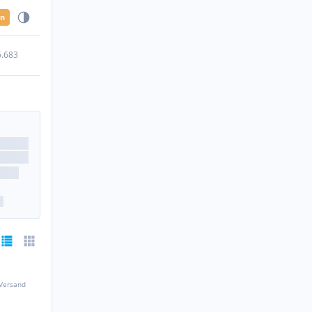
en
5.683
 Versand