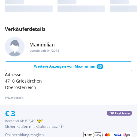
Verkäuferdetails
Maximilian
User:in seit 01/2015
Weitere Anzeigen von
Maximilian
35
Adresse
4710 Grieskirchen
Oberösterreich
Privatperson
€ 3
PayLivery
Versand ab € 2,49
Sicher kaufen mit Käuferschutz
Onlinezahlung möglich