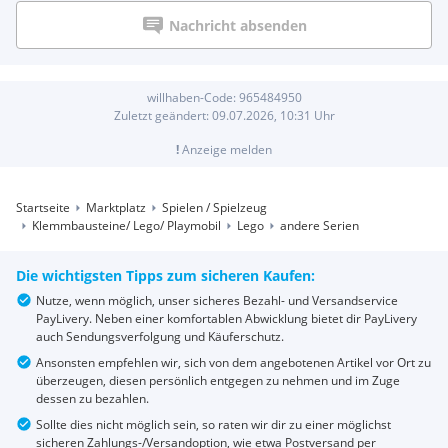
Nachricht absenden
willhaben-Code:
965484950
Zuletzt geändert:
09.07.2026, 10:31
Uhr
!
Anzeige melden
Startseite
Marktplatz
Spielen / Spielzeug
Klemmbausteine/ Lego/ Playmobil
Lego
andere Serien
Die wichtigsten Tipps zum sicheren Kaufen:
Nutze, wenn möglich, unser sicheres Bezahl- und Versandservice
PayLivery. Neben einer komfortablen Abwicklung bietet dir PayLivery
auch Sendungsverfolgung und Käuferschutz.
Ansonsten empfehlen wir, sich von dem angebotenen Artikel vor Ort zu
überzeugen, diesen persönlich entgegen zu nehmen und im Zuge
dessen zu bezahlen.
Sollte dies nicht möglich sein, so raten wir dir zu einer möglichst
sicheren Zahlungs-/Versandoption, wie etwa Postversand per