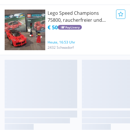
Lego Speed Champions
75800, raucherfreier und
tierloser Haushalt
€ 50
PayLivery
Heute, 16:53 Uhr
2432 Schwadorf