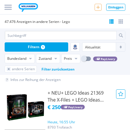
Einloggen
47.476 Anzeigen in andere Serien - Lego
Filtern
1
Bundesland
Zustand
Preis
PayLivery
andere Serien
Filter zurücksetzen
Infos zur Reihung der Anzeigen
+ NEU+ LEGO Ideas 21369
The X-Files + LEGO Ideas
40896 The X-Files: Scullys
€ 250
PayLivery
Labor
Heute, 16:55 Uhr
8793 Trofaiach