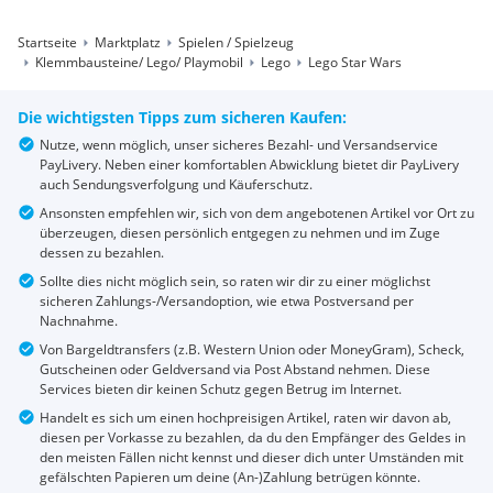
Startseite
Marktplatz
Spielen / Spielzeug
Klemmbausteine/ Lego/ Playmobil
Lego
Lego Star Wars
Die wichtigsten Tipps zum sicheren Kaufen:
Nutze, wenn möglich, unser sicheres Bezahl- und Versandservice
PayLivery. Neben einer komfortablen Abwicklung bietet dir PayLivery
auch Sendungsverfolgung und Käuferschutz.
Ansonsten empfehlen wir, sich von dem angebotenen Artikel vor Ort zu
überzeugen, diesen persönlich entgegen zu nehmen und im Zuge
dessen zu bezahlen.
Sollte dies nicht möglich sein, so raten wir dir zu einer möglichst
sicheren Zahlungs-/Versandoption, wie etwa Postversand per
Nachnahme.
Von Bargeldtransfers (z.B. Western Union oder MoneyGram), Scheck,
Gutscheinen oder Geldversand via Post Abstand nehmen. Diese
Services bieten dir keinen Schutz gegen Betrug im Internet.
Handelt es sich um einen hochpreisigen Artikel, raten wir davon ab,
diesen per Vorkasse zu bezahlen, da du den Empfänger des Geldes in
den meisten Fällen nicht kennst und dieser dich unter Umständen mit
gefälschten Papieren um deine (An-)Zahlung betrügen könnte.