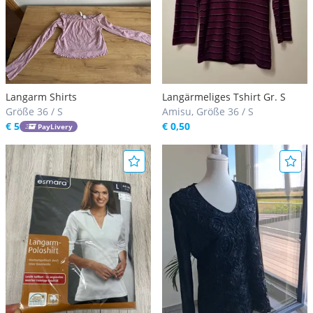
Langarm Shirts
Langärmeliges Tshirt Gr. S
Größe 36 / S
Amisu, Größe 36 / S
€ 5
€ 0,50
PayLivery