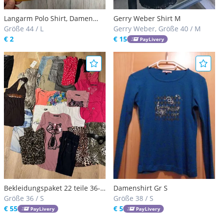
Langarm Polo Shirt, Damen
Gerry Weber Shirt M
Shirt, Größe 44/46, Neu,
Größe 44 / L
Gerry Weber, Größe 40 / M
€ 2
€ 15
PayLivery
Bekleidungspaket 22 teile 36-
Damenshirt Gr S
38
Größe 36 / S
Größe 38 / S
€ 55
€ 5
PayLivery
PayLivery