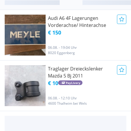
Audi A6 4F Lagerungen
Vorderachse/ Hinterachse
€ 150
06.08. - 19:04 Uhr
8020 Eggenberg
Traglager Dreieckslenker
Mazda 5 Bj 2011
€ 10
PayLivery
06.08. - 12:10 Uhr
4600 Thalheim bei Wels