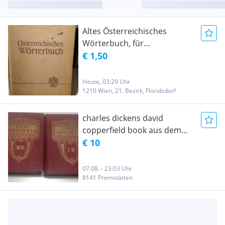
Altes Österreichisches
Wörterbuch, für
Vergleichszwecke
€ 1,50
Rechtschreibreform oder für
Sammler
Heute, 03:29 Uhr
1210 Wien, 21. Bezirk, Floridsdorf
charles dickens david
copperfield book aus dem
englischen
€ 10
07.08. - 23:03 Uhr
8141 Premstätten