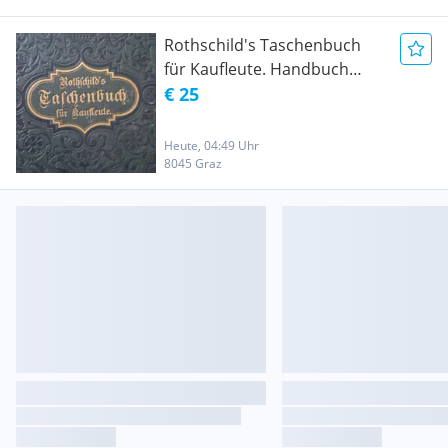
Rothschild's Taschenbuch
für Kaufleute. Handbuch
Nachschlagebuch Leipzig
€ 25
1888
Heute, 04:49 Uhr
8045 Graz