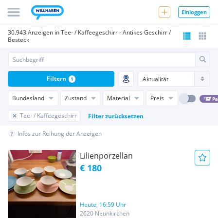
Einloggen
30.943 Anzeigen in Tee- / Kaffeegeschirr - Antikes Geschirr /
Besteck
Filtern
1
Bundesland
Zustand
Material
Preis
Pa
Tee- / Kaffeegeschirr
Filter zurücksetzen
Infos zur Reihung der Anzeigen
Lilienporzellan
€ 180
Heute, 16:59 Uhr
2620 Neunkirchen