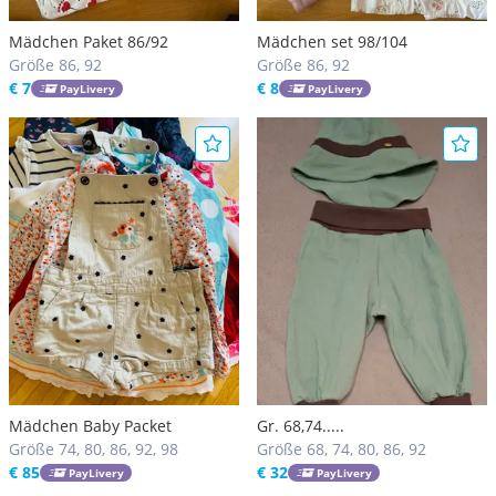
Mädchen Paket 86/92
Mädchen set 98/104
Größe 86, 92
Größe 86, 92
€ 7
€ 8
PayLivery
PayLivery
Mädchen Baby Packet
Gr. 68,74.....
Größe 74, 80, 86, 92, 98
Größe 68, 74, 80, 86, 92
€ 85
€ 32
PayLivery
PayLivery