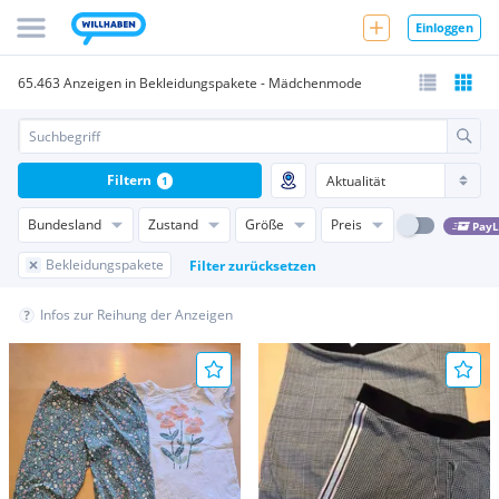
Einloggen
65.463 Anzeigen in Bekleidungspakete - Mädchenmode
Filtern
1
Bundesland
Zustand
Größe
Preis
PayL
Bekleidungspakete
Filter zurücksetzen
Infos zur Reihung der Anzeigen