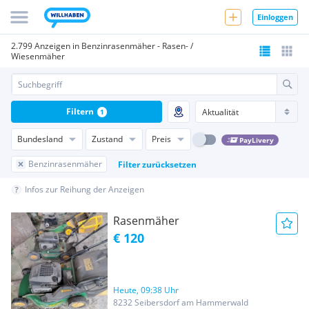
Einloggen
2.799 Anzeigen in Benzinrasenmäher - Rasen- /
Wiesenmäher
Filtern
1
Bundesland
Zustand
Preis
PayLivery
Benzinrasenmäher
Filter zurücksetzen
Infos zur Reihung der Anzeigen
Rasenmäher
€ 120
Heute, 09:38 Uhr
8232 Seibersdorf am Hammerwald