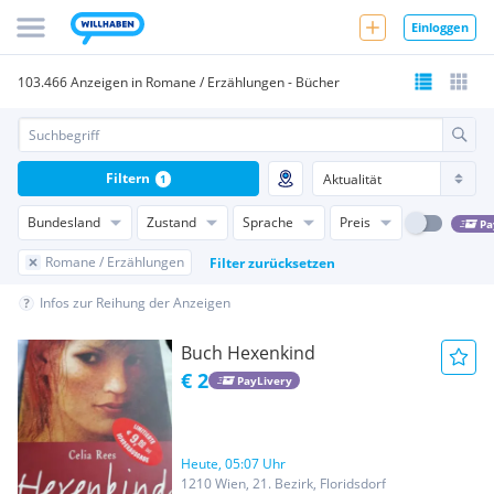
Einloggen
103.466 Anzeigen in Romane / Erzählungen - Bücher
Filtern
1
Bundesland
Zustand
Sprache
Preis
Pa
Romane / Erzählungen
Filter zurücksetzen
Infos zur Reihung der Anzeigen
Buch Hexenkind
€ 2
PayLivery
Heute, 05:07 Uhr
1210 Wien, 21. Bezirk, Floridsdorf