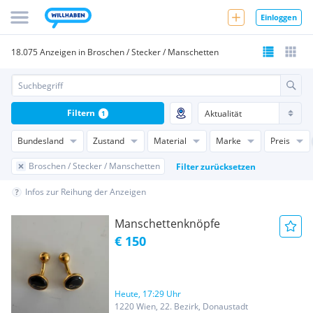
Einloggen
18.075 Anzeigen in Broschen / Stecker / Manschetten
Filtern
1
Bundesland
Zustand
Material
Marke
Preis
Broschen / Stecker / Manschetten
Filter zurücksetzen
Infos zur Reihung der Anzeigen
Manschettenknöpfe
€ 150
Heute, 17:29 Uhr
1220 Wien, 22. Bezirk, Donaustadt