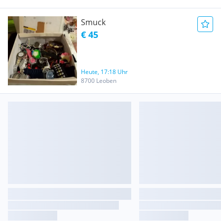
Smuck
€ 45
Heute, 17:18 Uhr
8700 Leoben