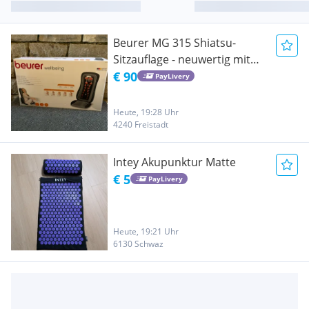
Beurer MG 315 Shiatsu-
Sitzauflage - neuwertig mit
OVP
€ 90
PayLivery
Heute, 19:28 Uhr
4240 Freistadt
Intey Akupunktur Matte
€ 5
PayLivery
Heute, 19:21 Uhr
6130 Schwaz