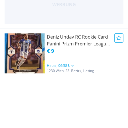
Deniz Undav RC Rookie Card
Panini Prizm Premier League
Brighton Deutschland WM
€ 9
2026
Heute, 06:58 Uhr
1230 Wien, 23. Bezirk, Liesing