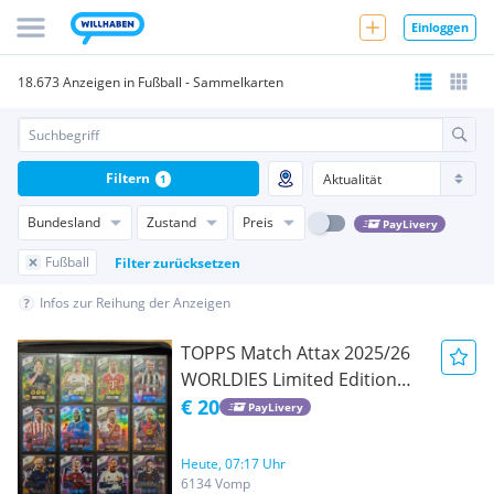
Einloggen
18.673 Anzeigen in Fußball - Sammelkarten
Filtern
1
Bundesland
Zustand
Preis
PayLivery
Fußball
Filter zurücksetzen
Infos zur Reihung der Anzeigen
TOPPS Match Attax 2025/26
WORLDIES Limited Edition
Karten Set 12 Karten
€ 20
PayLivery
Heute, 07:17 Uhr
6134 Vomp