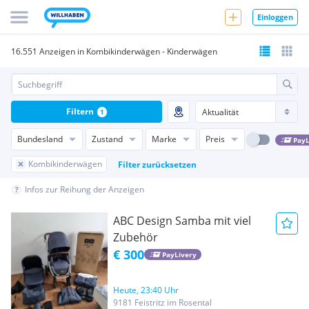
Einloggen
16.551 Anzeigen in Kombikinderwägen - Kinderwägen
Filtern
1
Bundesland
Zustand
Marke
Preis
PayL
Kombikinderwägen
Filter zurücksetzen
Infos zur Reihung der Anzeigen
ABC Design Samba mit viel
Zubehör
€ 300
PayLivery
Heute, 23:40 Uhr
9181 Feistritz im Rosental