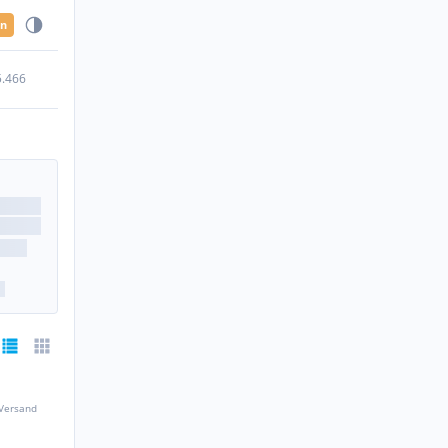
en
5.466
 Versand