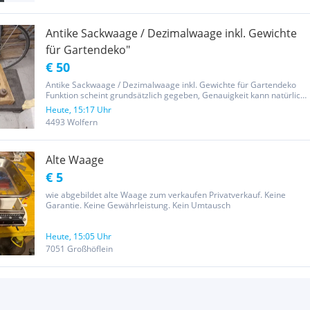
Antike Sackwaage / Dezimalwaage inkl. Gewichte
für Gartendeko"
€ 50
Antike Sackwaage / Dezimalwaage inkl. Gewichte für Gartendeko
Funktion scheint grundsätzlich gegeben, Genauigkeit kann natürlich
nicht bestätigt werden. Der Verkauf erfolgt unter Ausschluss
Heute, 15:17 Uhr
jeglicher Gewährleistung.
4493 Wolfern
Alte Waage
€ 5
wie abgebildet alte Waage zum verkaufen Privatverkauf. Keine
Garantie. Keine Gewährleistung. Kein Umtausch
Heute, 15:05 Uhr
7051 Großhöflein