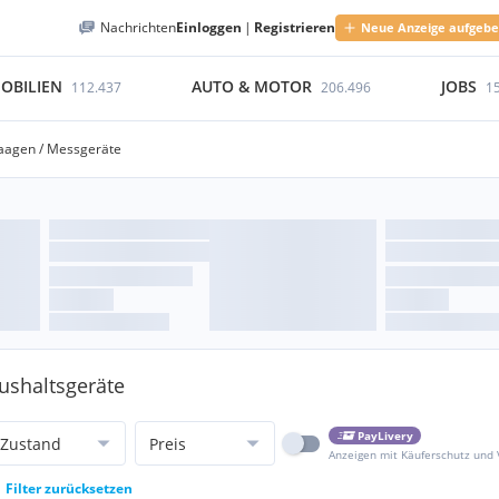
Nachrichten
Einloggen
|
Registrieren
Neue Anzeige aufgeb
OBILIEN
AUTO & MOTOR
JOBS
112.437
206.496
1
agen / Messgeräte
ushaltsgeräte
PayLivery
Zustand
Preis
Anzeigen mit Käuferschutz und
Filter zurücksetzen