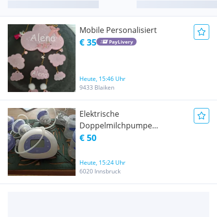
Mobile Personalisiert
€ 35
PayLivery
Heute, 15:46 Uhr
9433 Blaiken
Elektrische
Doppelmilchpumpe
Lansinoh
€ 50
Heute, 15:24 Uhr
6020 Innsbruck