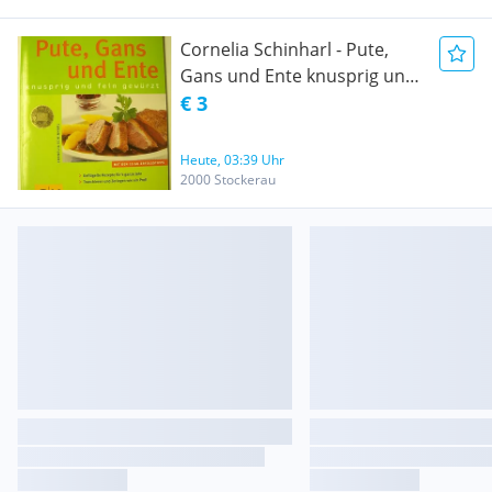
Cornelia Schinharl - Pute,
Gans und Ente knusprig und
fein gewürzt ISBN 3-7742-
€ 3
8787-2
Heute, 03:39 Uhr
2000 Stockerau