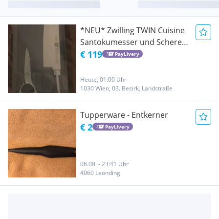
*NEU* Zwilling TWIN Cuisine
Santokumesser und Schere
Set
€ 119
PayLivery
Heute, 01:00 Uhr
1030 Wien, 03. Bezirk, Landstraße
Tupperware - Entkerner
€ 2
PayLivery
06.08. - 23:41 Uhr
4060 Leonding