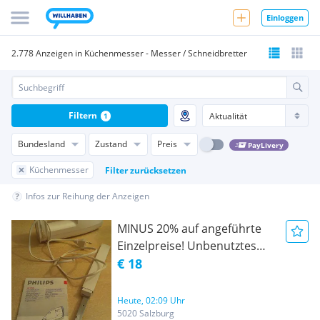
Einloggen
2.778 Anzeigen in Küchenmesser - Messer / Schneidbretter
Filtern
1
Bundesland
Zustand
Preis
PayLivery
Küchenmesser
Filter zurücksetzen
Infos zur Reihung der Anzeigen
MINUS 20% auf angeführte
Einzelpreise! Unbenutztes
elektrisches Messer PHILIPS
€ 18
3575 mit Doppelklinge &
Bedienungsanleitung,
Heute, 02:09 Uhr
Messer originalverpackt
5020 Salzburg