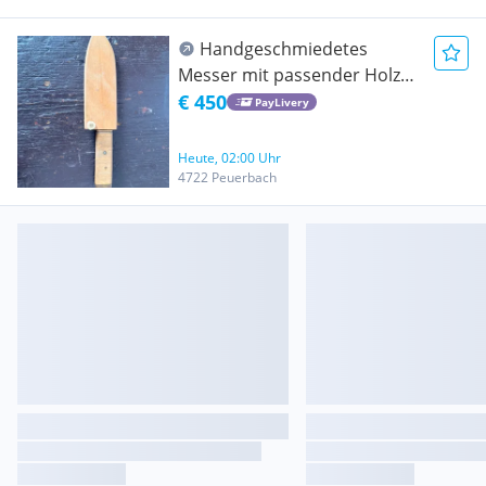
Handgeschmiedetes
Messer mit passender Holz
Messerscheide
€ 450
PayLivery
Heute, 02:00 Uhr
4722 Peuerbach