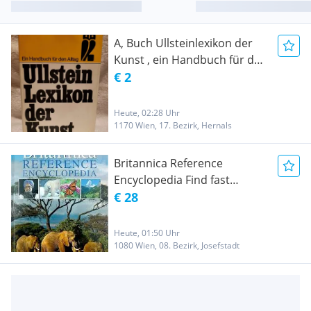
A, Buch Ullsteinlexikon der
Kunst , ein Handbuch für den
Alltag Heiner Knell
€ 2
Heute, 02:28 Uhr
1170 Wien, 17. Bezirk, Hernals
Britannica Reference
Encyclopedia Find fast
answers to everyday
€ 28
questions (Impulse Verlag)
Heute, 01:50 Uhr
1080 Wien, 08. Bezirk, Josefstadt