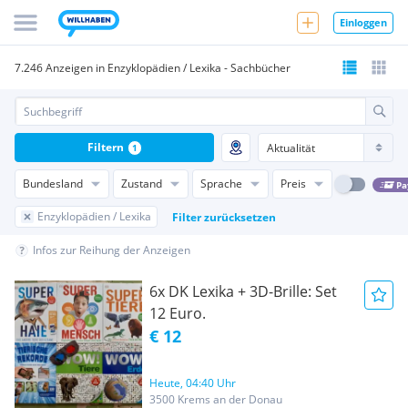
Einloggen
7.246 Anzeigen in Enzyklopädien / Lexika - Sachbücher
Filtern
1
Bundesland
Zustand
Sprache
Preis
Pa
Enzyklopädien / Lexika
Filter zurücksetzen
Infos zur Reihung der Anzeigen
6x DK Lexika + 3D-Brille: Set
12 Euro.
€ 12
Heute, 04:40 Uhr
3500 Krems an der Donau