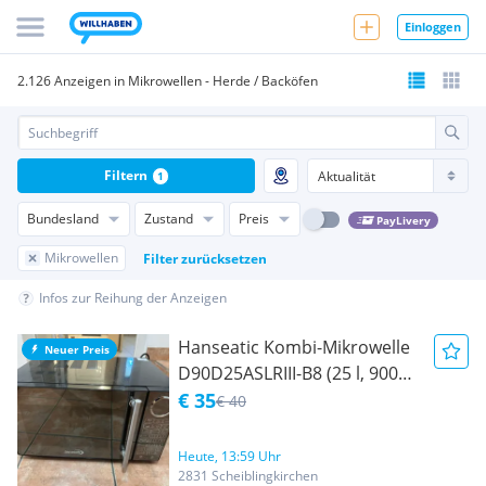
Einloggen
2.126 Anzeigen in Mikrowellen - Herde / Backöfen
Filtern
1
Bundesland
Zustand
Preis
PayLivery
Mikrowellen
Filter zurücksetzen
Infos zur Reihung der Anzeigen
Hanseatic Kombi-Mikrowelle
Neuer Preis
D90D25ASLRIII-B8 (25 l, 900
W, Grill + Umluft)
€ 35
€ 40
Heute, 13:59 Uhr
2831 Scheiblingkirchen