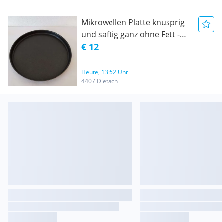
Mikrowellen Platte knusprig
und saftig ganz ohne Fett -
wie aus dem Backofen 26cm
€ 12
Heute, 13:52 Uhr
4407 Dietach