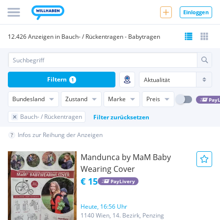
Einloggen
12.426 Anzeigen in Bauch- / Rückentragen - Babytragen
Filtern
1
Bundesland
Zustand
Marke
Preis
PayL
Bauch- / Rückentragen
Filter zurücksetzen
Infos zur Reihung der Anzeigen
Mandunca by MaM Baby
Wearing Cover
€ 15
PayLivery
Heute, 16:56 Uhr
1140 Wien, 14. Bezirk, Penzing