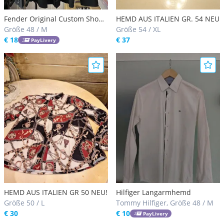
Fender Original Custom Shop
HEMD AUS ITALIEN GR. 54 NEU
Hemd GR. M € 18, - VB
Größe 48 / M
Größe 54 / XL
€ 18
€ 37
PayLivery
HEMD AUS ITALIEN GR 50 NEU!
Hilfiger Langarmhemd
Größe 50 / L
Tommy Hilfiger, Größe 48 / M
€ 30
€ 10
PayLivery