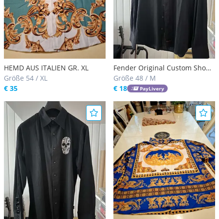
HEMD AUS ITALIEN GR. XL
Fender Original Custom Shop
Größe 54 / XL
Hemd GR. M €18, - VB
Größe 48 / M
€ 35
€ 18
PayLivery