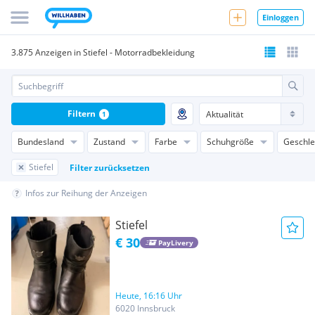
Einloggen
3.875 Anzeigen in Stiefel - Motorradbekleidung
Filtern
1
Bundesland
Zustand
Farbe
Schuhgröße
Geschle
Stiefel
Filter zurücksetzen
Infos zur Reihung der Anzeigen
Stiefel
€ 30
PayLivery
Heute, 16:16 Uhr
6020 Innsbruck