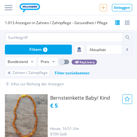
Einloggen
1.013 Anzeigen in Zahnen / Zahnpflege - Gesundheit / Pflege
Filtern
1
Bundesland
Preis
PayLivery
Zahnen / Zahnpflege
Filter zurücksetzen
Infos zur Reihung der Anzeigen
Bernsteinkette Baby/ Kind
€ 5
Heute, 16:51 Uhr
8700 Göß