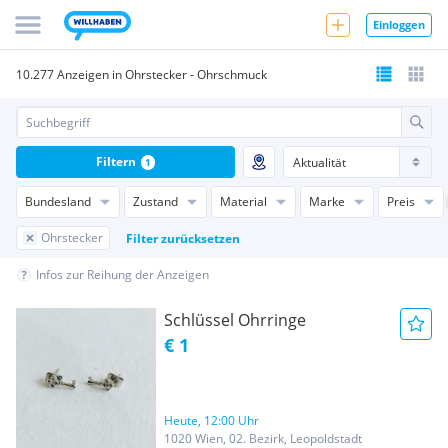
Einloggen
10.277 Anzeigen in Ohrstecker - Ohrschmuck
Filtern
1
Bundesland
Zustand
Material
Marke
Preis
Ohrstecker
Filter zurücksetzen
Infos zur Reihung der Anzeigen
Schlüssel Ohrringe
€ 1
Heute, 12:00 Uhr
1020 Wien, 02. Bezirk, Leopoldstadt